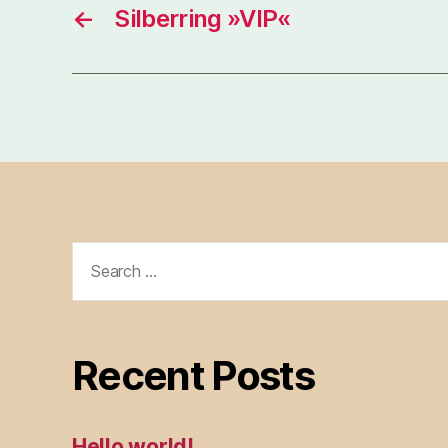
←
Silberring »VIP«
Search
for:
Recent Posts
Hello world!