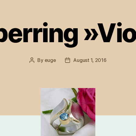
berring »Vi
By
euge
August 1, 2016
Post
Post
author
date