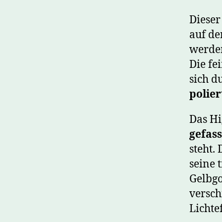
Diese
auf de
werde
Die fe
sich d
polier
Das Hi
gefas
steht. 
seine 
Gelbgo
versch
Lichtef