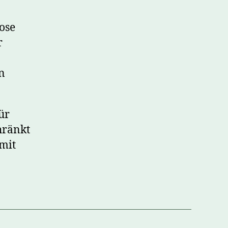
ose
r
n
ür
hränkt
omit