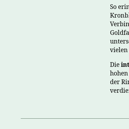
So eri
Kronbl
Verbin
Goldfa
unters
vielen
Die
in
hohen 
der Ri
verdie