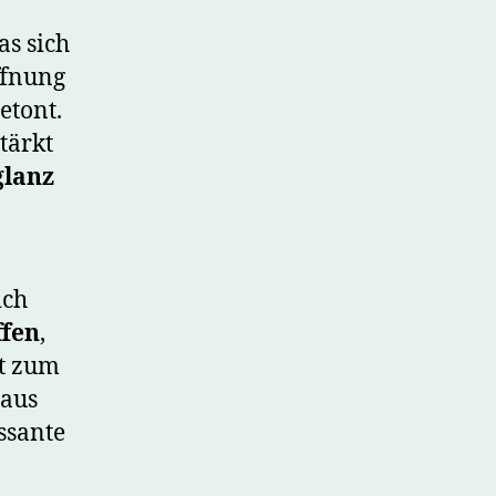
das sich
ffnung
etont.
tärkt
glanz
ich
ffen
,
st zum
 aus
ssante