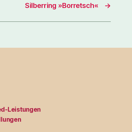
Silberring »Borretsch«
→
ed-Leistungen
llungen