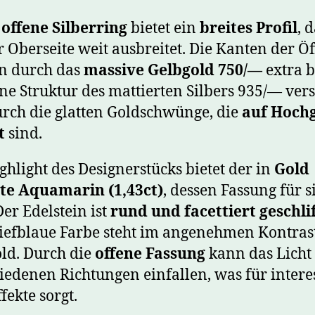
r
offene Silberring
bietet ein
breites Profil
, 
r Oberseite weit ausbreitet. Die Kanten der Ö
n durch das
massive Gelbgold 750/—
extra b
ine Struktur des mattierten Silbers 935/— vers
urch die glatten Goldschwünge, die
auf Hoch
t
sind.
ghlight des Designerstücks bietet der in
Gold
ste Aquamarin (1,43ct)
, dessen Fassung für s
Der Edelstein ist
rund und facettiert geschli
tiefblaue Farbe steht im angenehmen Kontra
ld. Durch die
offene Fassung
kann das Licht
iedenen Richtungen einfallen, was für intere
fekte sorgt.