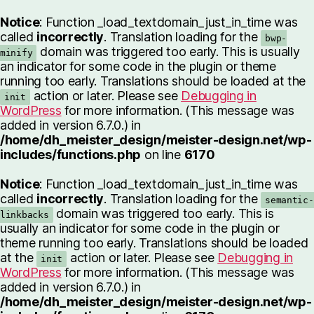
Notice
: Function _load_textdomain_just_in_time was
called
incorrectly
. Translation loading for the
bwp-
domain was triggered too early. This is usually
minify
an indicator for some code in the plugin or theme
running too early. Translations should be loaded at the
action or later. Please see
Debugging in
init
WordPress
for more information. (This message was
added in version 6.7.0.) in
/home/dh_meister_design/meister-design.net/wp-
includes/functions.php
on line
6170
Notice
: Function _load_textdomain_just_in_time was
called
incorrectly
. Translation loading for the
semantic-
domain was triggered too early. This is
linkbacks
usually an indicator for some code in the plugin or
theme running too early. Translations should be loaded
at the
action or later. Please see
Debugging in
init
WordPress
for more information. (This message was
added in version 6.7.0.) in
/home/dh_meister_design/meister-design.net/wp-